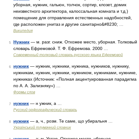
уборная, нужник, гальюн, толчок, сортир, клозет, домик
неизвестного архитектора, калоссальная комната и т.д.)
помещение для отправления естественных надобностей,
где расположен унитаз и другие санитарно&#8230; …
Википедия
Нужник
— м. разг. сниж. Отхожее место, уборная. Толковый
5
словарь Ефремовой. Т. Ф. Ефремова. 2000 …
Современный толковый словарь русского языка Ефремовой
нужник
— нужник, нужники, нужника, нужников, нужнику,
6
нужникам, нужник, нужники, нужником, нужниками, нужнике,
нужниках (Источник: «Полная акцентуированная парадигма
по А. А. Зализняку») …
Формы слов
нужник
— н ужник, а …
7
Русский орфографический словарь
нужник
— а, ч., розм. Те саме, що убиральня …
8
Український тлумачний словник
нужник
— а; м. Устар. Отхожее место, уборная …