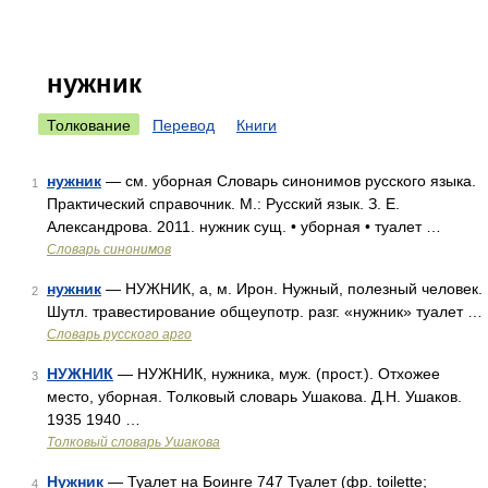
нужник
Толкование
Перевод
Книги
нужник
— см. уборная Словарь синонимов русского языка.
1
Практический справочник. М.: Русский язык. З. Е.
Александрова. 2011. нужник сущ. • уборная • туалет …
Словарь синонимов
нужник
— НУЖНИК, а, м. Ирон. Нужный, полезный человек.
2
Шутл. травестирование общеупотр. разг. «нужник» туалет …
Словарь русского арго
НУЖНИК
— НУЖНИК, нужника, муж. (прост.). Отхожее
3
место, уборная. Толковый словарь Ушакова. Д.Н. Ушаков.
1935 1940 …
Толковый словарь Ушакова
Нужник
— Туалет на Боинге 747 Туалет (фр. toilette;
4