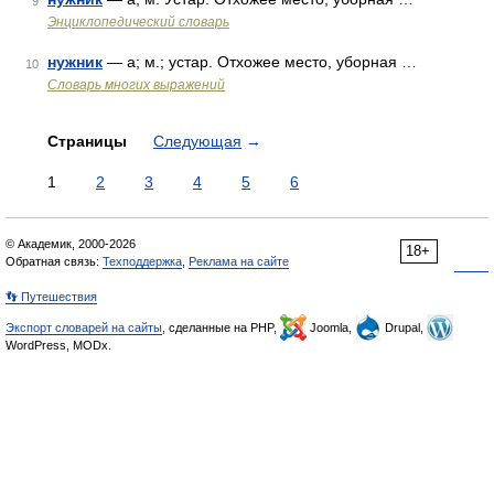
9
Энциклопедический словарь
нужник
— а; м.; устар. Отхожее место, уборная …
10
Словарь многих выражений
Страницы
Следующая
→
1
2
3
4
5
6
© Академик, 2000-2026
18+
Обратная связь:
Техподдержка
,
Реклама на сайте
👣 Путешествия
Экспорт словарей на сайты
, сделанные на PHP,
Joomla,
Drupal,
WordPress, MODx.